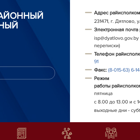
Адрес райисполком
РАЙОННЫЙ
231471, г. Дятлово, 
НЫЙ
Электронная почта
isp@dyatlovo.gov.by
переписки)
Т
елефон
райиспол
91
Факс:
(8-015-63) 6-1
Режим
работы
райисполко
пятница
с 8.00 до 13.00 и с 1
выходные дни - суб