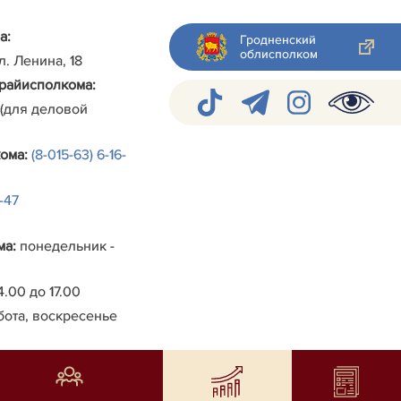
а:
Гродненский
облисполком
ул. Ленина, 18
райисполкома
:
 (для деловой
кома
:
(8-015-63) 6-16-
4-47
ма
:
понедельник -
4.00 до 17.00
бота, воскресенье