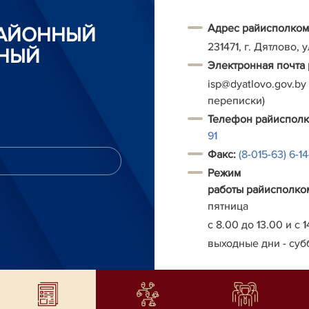
Адрес райисполком
РАЙОННЫЙ
231471, г. Дятлово, 
НЫЙ
Электронная почта
isp@dyatlovo.gov.by
переписки)
Т
елефон
райиспол
91
Факс:
(8-015-63) 6-1
Режим
работы
райисполко
пятница
с 8.00 до 13.00 и с 1
выходные дни - суб