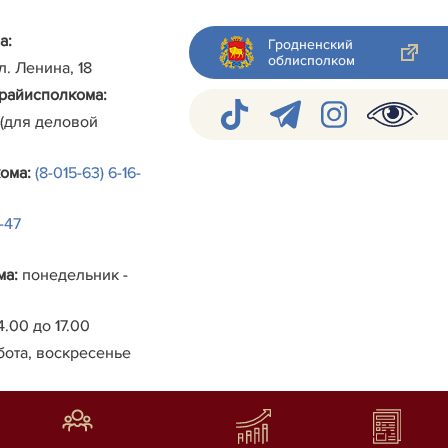
а:
Гродненский
облисполком
ул. Ленина, 18
райисполкома
:
 (для деловой
кома
:
(8-015-63) 6-16-
4-47
ма
:
понедельник -
4.00 до 17.00
бота, воскресенье