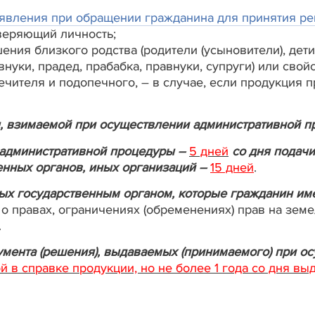
явления при обращении гражданина для принятия реш
оверяющий личность;
ния близкого родства (родители (усыновители), дети
 внуки, прадед, прабабка, правнуки, супруги) или свой
печителя и подопечного, – в случае, если продукция 
, взимаемой при осуществлении административной п
административной процедуры –
5 дней
со дня подачи
венных органов, иных организаций –
15 дней
.
х государственным органом, которые гражданин име
 о правах, ограничениях (обременениях) прав на земе
.
кумента (решения), выдаваемых (принимаемого) при о
 в справке продукции, но не более 1 года со дня вы