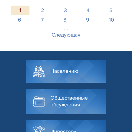
1
2
3
4
5
6
7
8
9
10
...
Следующая
Населению
Общественные
обсуждения
Инвестору