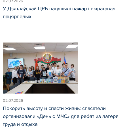
02.07.2026
У Дзятлаўскай ЦРБ патушылі пажар і выратавалі
пацярпелых
02.07.2026
Покорить высоту и спасти жизнь: спасатели
организовали «День с МЧС» для ребят из лагеря
труда и отдыха